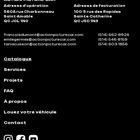
Adresse d'opération
Adresse de facturation
560A rue Charbonneau
100-5 rue des Rapides
Saint-Amable
Sainte-Catherine
QC J0L 1N0
QC J5C 1N3
francoisdumont@actionpicturecar.com
(514) 662-8926
emilegermek@actionpicturecar.com
(514) 546-8159
taniacusson@actionpicturecar.com
(514) 603-1856
Catalogue
Services
Projets
FAQ
À propos
Louez votre véhicule
Contact