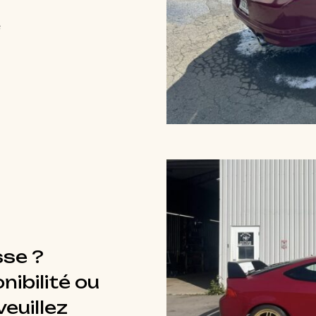
e
sse ?
nibilité ou
euillez