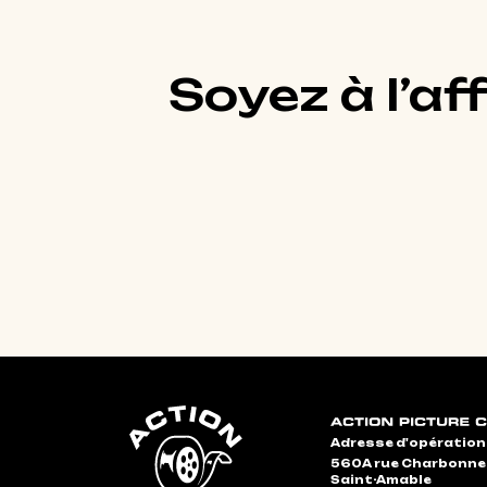
Soyez à l’af
Adresse d'opération
560A rue Charbonn
Saint-Amable