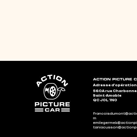
Adresse d'opération
560A rue Charbonn
Saint-Amable
QC J0L 1N0
francoisdumont@actio
m
emilegermek@actionpi
taniacusson@actionp