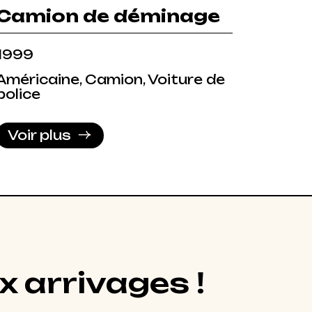
Camion de déminage
1999
Américaine, Camion, Voiture de
police
Voir plus
x arrivages !