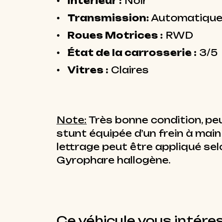
Intérieur :
Noir
Transmission:
Automatiqu
Roues Motrices :
RWD
État de la carrosserie :
3/5
Vitres :
Claires
Note:
Très bonne condition, peu
stunt équipée d’un frein à main
lettrage peut être appliqué sel
Gyrophare hallogène.
Ce véhicule vous intére