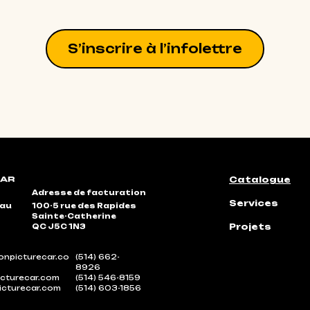
S’inscrire à l’infolettre
Catalogue
Adresse de facturation
Services
eau
100-5 rue des Rapides
Sainte-Catherine
Projets
QC J5C 1N3
npicturecar.co
(514) 662-
8926
cturecar.com
(514) 546-8159
icturecar.com
(514) 603-1856