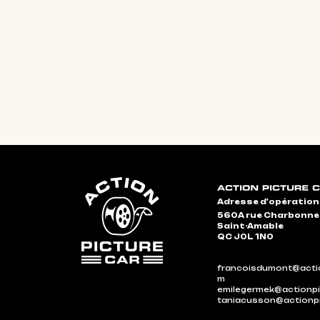
Adresse d'opération
560A rue Charbonn
Saint-Amable
QC J0L 1N0
francoisdumont@actio
m
emilegermek@actionpi
taniacusson@actionp