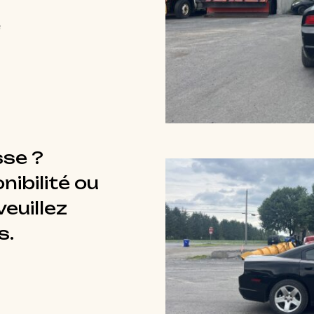
e
sse ?
nibilité ou
euillez
s.