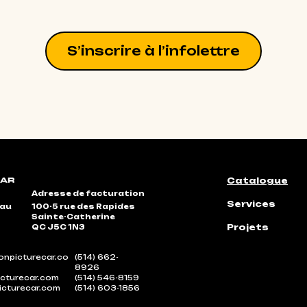
S’inscrire à l’infolettre
Catalogue
Adresse de facturation
Services
eau
100-5 rue des Rapides
Sainte-Catherine
Projets
QC J5C 1N3
npicturecar.co
(514) 662-
8926
cturecar.com
(514) 546-8159
icturecar.com
(514) 603-1856