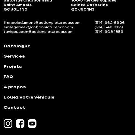
560A rue Charbonneau
100-5 rue des Rapides
Saint-Amable
Sainte-Catherine
QC J0L 1N0
QC J5C 1N3
francoisdumont@actionpicturecar.com
(514) 662-8926
emilegermek@actionpicturecar.com
(514) 546-8159
taniacusson@actionpicturecar.com
(514) 603-1856
Catalogue
Services
Projets
FAQ
À propos
Louez votre véhicule
Contact