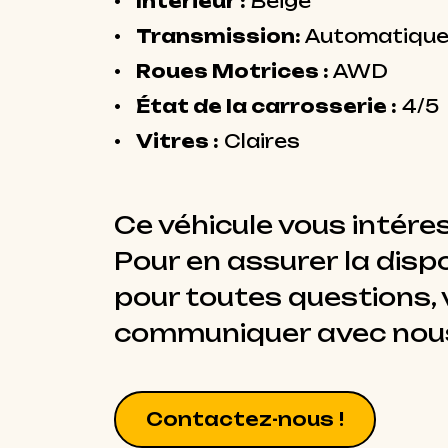
Intérieur :
Beige
Transmission:
Automatiqu
Roues Motrices :
AWD
État de la carrosserie :
4/5
Vitres :
Claires
Ce véhicule vous intére
Pour en assurer la dispo
pour toutes questions, v
communiquer avec nou
Contactez-nous !