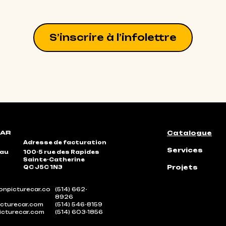
S’inscrire à l’infolettre
Catalogue
Adresse de facturation
Services
eau
100-5 rue des Rapides
Sainte-Catherine
Projets
QC J5C 1N3
npicturecar.co
(514) 662-
8926
cturecar.com
(514) 546-8159
icturecar.com
(514) 603-1856