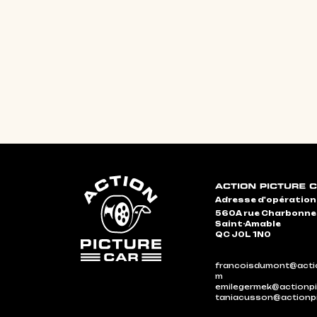
Adresse d'opération
560A rue Charbonn
Saint-Amable
QC J0L 1N0
francoisdumont@actio
m
emilegermek@actionpi
taniacusson@actionp