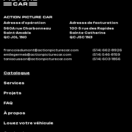
Adresse d'opération
Adresse de facturation
560A rue Charbonneau
100-5 rue des Rapides
Saint-Amable
Sainte-Catherine
QC J0L 1N0
QC J5C 1N3
francoisdumont@actionpicturecar.com
(514) 662-8926
emilegermek@actionpicturecar.com
(514) 546-8159
taniacusson@actionpicturecar.com
(514) 603-1856
Catalogue
Services
Projets
FAQ
À propos
Louez votre véhicule