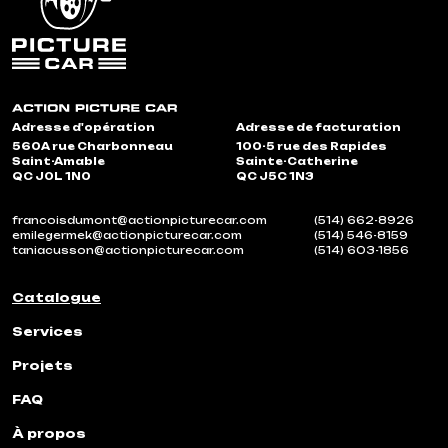
Adresse d'opération
Adresse de facturation
560A rue Charbonneau
100-5 rue des Rapides
Saint-Amable
Sainte-Catherine
QC J0L 1N0
QC J5C 1N3
francoisdumont@actionpicturecar.com
(514) 662-8926
emilegermek@actionpicturecar.com
(514) 546-8159
taniacusson@actionpicturecar.com
(514) 603-1856
Catalogue
Services
Projets
FAQ
À propos