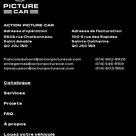
Adresse d'opération
Adresse de facturation
560A rue Charbonneau
100-5 rue des Rapides
Saint-Amable
Sainte-Catherine
QC J0L 1N0
QC J5C 1N3
francoisdumont@actionpicturecar.com
(514) 662-8926
emilegermek@actionpicturecar.com
(514) 546-8159
taniacusson@actionpicturecar.com
(514) 603-1856
Catalogue
Services
Projets
FAQ
À propos
Louez votre véhicule