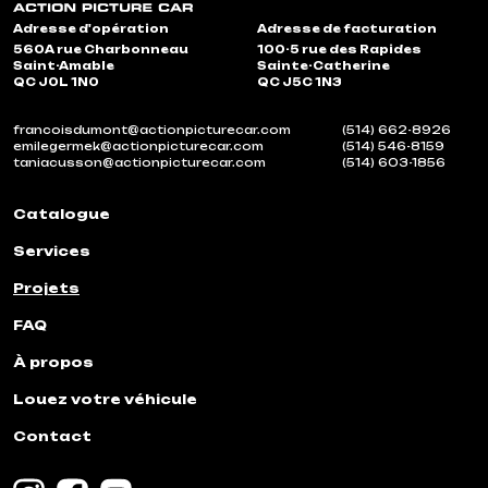
Adresse d'opération
Adresse de facturation
560A rue Charbonneau
100-5 rue des Rapides
Saint-Amable
Sainte-Catherine
QC J0L 1N0
QC J5C 1N3
francoisdumont@actionpicturecar.com
(514) 662-8926
emilegermek@actionpicturecar.com
(514) 546-8159
taniacusson@actionpicturecar.com
(514) 603-1856
Catalogue
Services
Projets
FAQ
À propos
Louez votre véhicule
Contact