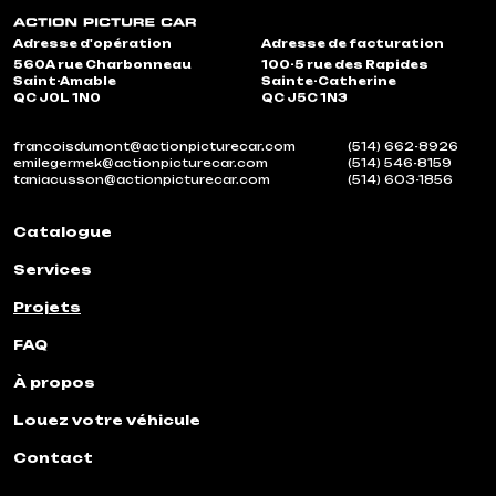
Adresse d'opération
Adresse de facturation
560A rue Charbonneau
100-5 rue des Rapides
Saint-Amable
Sainte-Catherine
QC J0L 1N0
QC J5C 1N3
francoisdumont@actionpicturecar.com
(514) 662-8926
emilegermek@actionpicturecar.com
(514) 546-8159
taniacusson@actionpicturecar.com
(514) 603-1856
Catalogue
Services
Projets
FAQ
À propos
Louez votre véhicule
Contact